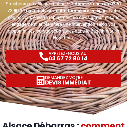
Strasbourg ou ailleurs en Alsace ?
Appelez-nous au
03 67
72 80 14
ou remplissez notre formulaire en ligne.
Notre
équipe vous enverra rapidement un devis gratuit et sans
engagement, et planifiera une intervention selon vos
disponibilités, où que vous soyez dans le Bas-Rhin ou le
Haut-Rhin.
APPELEZ-NOUS AU
03 67 72 80 14
DEMANDEZ VOTRE
DEVIS IMMÉDIAT
Alsace Débarras :
comment