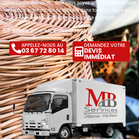
valorisation des objets. Que vous soyez un particulier ou une
entreprise, notre équipe se déplace dans toute la région pour
un débarras efficace, écologique et soigné.
contact@alsace-debarras.com
APPELEZ-NOUS AU
DEMANDEZ VOTRE
03 67 72 80 14
DEVIS
IMMÉDIAT