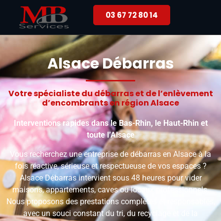
03 67 72 80 14
Alsace Débarras
Votre spécialiste du débarras et de l’enlèvement
d’encombrants en région Alsace
Interventions rapides dans le Bas-Rhin, le Haut-Rhin et
toute l’Alsace
Vous recherchez une entreprise de débarras en Alsace à la
fois réactive, sérieuse et respectueuse de vos espaces ?
Alsace Débarras intervient sous 48 heures pour vider
maisons, appartements, caves ou locaux professionnels.
Nous proposons des prestations complètes et responsables,
avec un souci constant du tri, du recyclage et de la